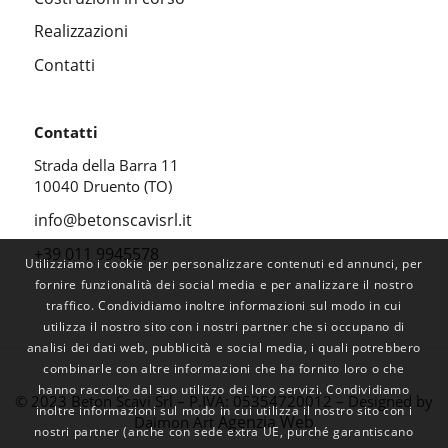
Realizzazioni
Contatti
Contatti
Strada della Barra 11
10040 Druento (TO)
info@betonscavisrl.it
+39 011 9945578
Utilizziamo i cookie per personalizzare contenuti ed annunci, per
fornire funzionalità dei social media e per analizzare il nostro
traffico. Condividiamo inoltre informazioni sul modo in cui
utilizza il nostro sito con i nostri partner che si occupano di
analisi dei dati web, pubblicità e social media, i quali potrebbero
combinarle con altre informazioni che ha fornito loro o che
hanno raccolto dal suo utilizzo dei loro servizi. Condividiamo
© 2023 Beton Scavi Srl – P.IVA: 05354720012 – Designed by
inoltre informazioni sul modo in cui utilizza il nostro sito con i
Agenzia Web
Daimon Art
nostri partner (anche con sede extra UE, purché garantiscano