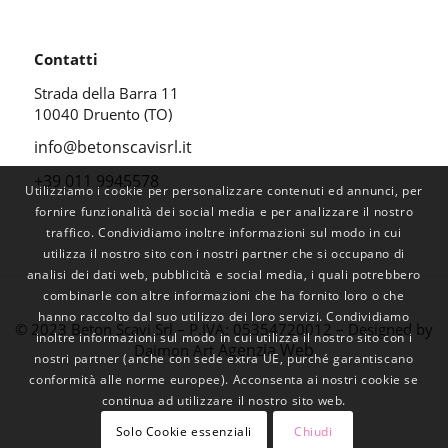
Contatti
Strada della Barra 11
10040 Druento (TO)
info@betonscavisrl.it
+39 011 9945578
Utilizziamo i cookie per personalizzare contenuti ed annunci, per
fornire funzionalità dei social media e per analizzare il nostro
traffico. Condividiamo inoltre informazioni sul modo in cui
utilizza il nostro sito con i nostri partner che si occupano di
analisi dei dati web, pubblicità e social media, i quali potrebbero
combinarle con altre informazioni che ha fornito loro o che
hanno raccolto dal suo utilizzo dei loro servizi. Condividiamo
© 2023 Beton Scavi Srl – P.IVA: 05354720012 – Designed by
inoltre informazioni sul modo in cui utilizza il nostro sito con i
Agenzia Web
Daimon Art
nostri partner (anche con sede extra UE, purché garantiscano
conformità alle norme europee). Acconsenta ai nostri cookie se
continua ad utilizzare il nostro sito web.
Solo Cookie essenziali
Chiudi