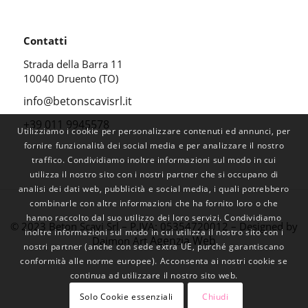
Contatti
Strada della Barra 11
10040 Druento (TO)
info@betonscavisrl.it
+39 011 9945578
Utilizziamo i cookie per personalizzare contenuti ed annunci, per
fornire funzionalità dei social media e per analizzare il nostro
traffico. Condividiamo inoltre informazioni sul modo in cui
utilizza il nostro sito con i nostri partner che si occupano di
analisi dei dati web, pubblicità e social media, i quali potrebbero
combinarle con altre informazioni che ha fornito loro o che
hanno raccolto dal suo utilizzo dei loro servizi. Condividiamo
© 2023 Beton Scavi Srl – P.IVA: 05354720012 – Designed by
inoltre informazioni sul modo in cui utilizza il nostro sito con i
Agenzia Web
Daimon Art
nostri partner (anche con sede extra UE, purché garantiscano
conformità alle norme europee). Acconsenta ai nostri cookie se
continua ad utilizzare il nostro sito web.
Solo Cookie essenziali
Chiudi