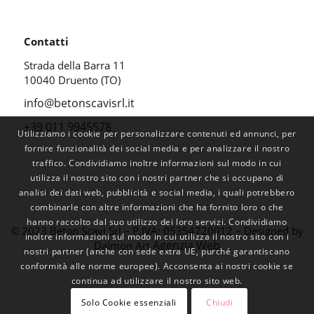
Contatti
Strada della Barra 11
10040 Druento (TO)
info@betonscavisrl.it
+39 011 9945578
Utilizziamo i cookie per personalizzare contenuti ed annunci, per
fornire funzionalità dei social media e per analizzare il nostro
traffico. Condividiamo inoltre informazioni sul modo in cui
utilizza il nostro sito con i nostri partner che si occupano di
analisi dei dati web, pubblicità e social media, i quali potrebbero
combinarle con altre informazioni che ha fornito loro o che
hanno raccolto dal suo utilizzo dei loro servizi. Condividiamo
© 2023 Beton Scavi Srl – P.IVA: 05354720012 – Designed by
inoltre informazioni sul modo in cui utilizza il nostro sito con i
Agenzia Web
Daimon Art
nostri partner (anche con sede extra UE, purché garantiscano
conformità alle norme europee). Acconsenta ai nostri cookie se
continua ad utilizzare il nostro sito web.
Solo Cookie essenziali
Chiudi