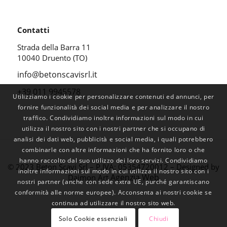
Contatti
Strada della Barra 11
10040 Druento (TO)
info@betonscavisrl.it
+39 011 9945578
Utilizziamo i cookie per personalizzare contenuti ed annunci, per
fornire funzionalità dei social media e per analizzare il nostro
traffico. Condividiamo inoltre informazioni sul modo in cui
utilizza il nostro sito con i nostri partner che si occupano di
analisi dei dati web, pubblicità e social media, i quali potrebbero
combinarle con altre informazioni che ha fornito loro o che
hanno raccolto dal suo utilizzo dei loro servizi. Condividiamo
© 2023 Beton Scavi Srl – P.IVA: 05354720012 – Designed by
inoltre informazioni sul modo in cui utilizza il nostro sito con i
Agenzia Web
Daimon Art
nostri partner (anche con sede extra UE, purché garantiscano
conformità alle norme europee). Acconsenta ai nostri cookie se
continua ad utilizzare il nostro sito web.
Solo Cookie essenziali
Chiudi