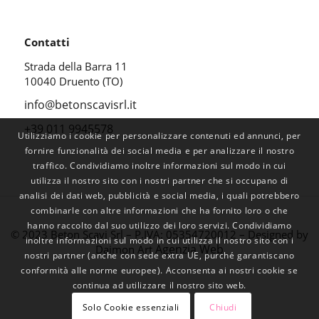
Contatti
Strada della Barra 11
10040 Druento (TO)
info@betonscavisrl.it
+39 011 9945578
Utilizziamo i cookie per personalizzare contenuti ed annunci, per
fornire funzionalità dei social media e per analizzare il nostro
traffico. Condividiamo inoltre informazioni sul modo in cui
utilizza il nostro sito con i nostri partner che si occupano di
analisi dei dati web, pubblicità e social media, i quali potrebbero
combinarle con altre informazioni che ha fornito loro o che
hanno raccolto dal suo utilizzo dei loro servizi. Condividiamo
© 2023 Beton Scavi Srl – P.IVA: 05354720012 – Designed by
inoltre informazioni sul modo in cui utilizza il nostro sito con i
Agenzia Web
Daimon Art
nostri partner (anche con sede extra UE, purché garantiscano
conformità alle norme europee). Acconsenta ai nostri cookie se
continua ad utilizzare il nostro sito web.
Solo Cookie essenziali
Chiudi