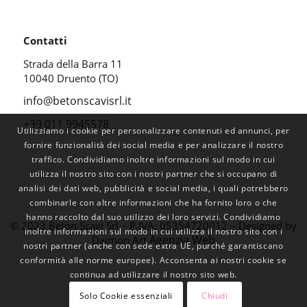
Contatti
Strada della Barra 11
10040 Druento (TO)
info@betonscavisrl.it
+39 011 9945578
Utilizziamo i cookie per personalizzare contenuti ed annunci, per
fornire funzionalità dei social media e per analizzare il nostro
traffico. Condividiamo inoltre informazioni sul modo in cui
utilizza il nostro sito con i nostri partner che si occupano di
analisi dei dati web, pubblicità e social media, i quali potrebbero
combinarle con altre informazioni che ha fornito loro o che
hanno raccolto dal suo utilizzo dei loro servizi. Condividiamo
© 2023 Beton Scavi Srl – P.IVA: 05354720012 – Designed by
inoltre informazioni sul modo in cui utilizza il nostro sito con i
Agenzia Web
Daimon Art
nostri partner (anche con sede extra UE, purché garantiscano
conformità alle norme europee). Acconsenta ai nostri cookie se
continua ad utilizzare il nostro sito web.
Solo Cookie essenziali
Chiudi