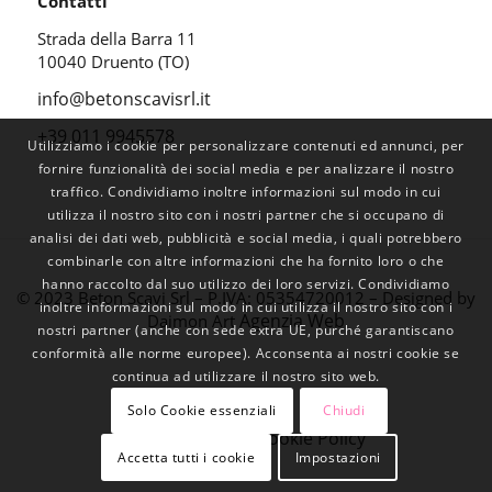
Contatti
Strada della Barra 11
10040 Druento (TO)
info@betonscavisrl.it
+39 011 9945578
Utilizziamo i cookie per personalizzare contenuti ed annunci, per
fornire funzionalità dei social media e per analizzare il nostro
traffico. Condividiamo inoltre informazioni sul modo in cui
utilizza il nostro sito con i nostri partner che si occupano di
analisi dei dati web, pubblicità e social media, i quali potrebbero
combinarle con altre informazioni che ha fornito loro o che
hanno raccolto dal suo utilizzo dei loro servizi. Condividiamo
© 2023 Beton Scavi Srl – P.IVA: 05354720012 – Designed by
inoltre informazioni sul modo in cui utilizza il nostro sito con i
Agenzia Web
Daimon Art
nostri partner (anche con sede extra UE, purché garantiscano
conformità alle norme europee). Acconsenta ai nostri cookie se
continua ad utilizzare il nostro sito web.
Solo Cookie essenziali
Chiudi
Privacy Policy
Cookie Policy
–
Accetta tutti i cookie
Impostazioni